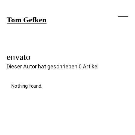
Skip
to
content
Tom Gefken
Open
Close
mobil
mobil
menu
menu
envato
Dieser Autor hat geschrieben 0 Artikel
Nothing found.